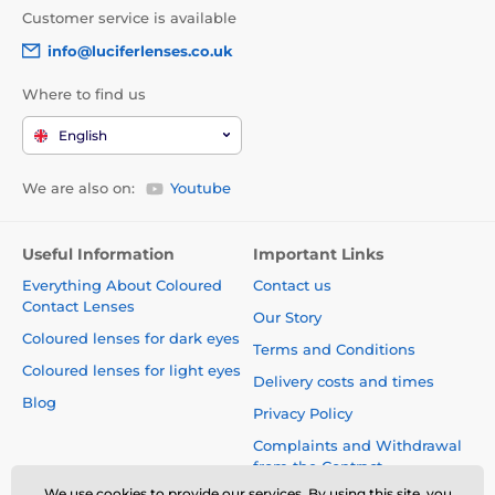
Customer service is available
info@luciferlenses.co.uk
Where to find us
English
We are also on:
Youtube
Useful Information
Important Links
Everything About Coloured
Contact us
Contact Lenses
Our Story
Coloured lenses for dark eyes
Terms and Conditions
Coloured lenses for light eyes
Delivery costs and times
Blog
Privacy Policy
Complaints and Withdrawal
from the Contract
We use cookies to provide our services. By using this site, you