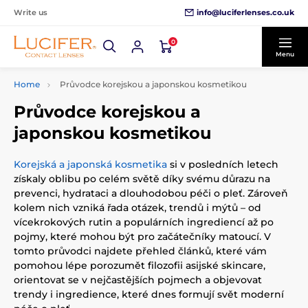
info@luciferlenses.co.uk
Write us
0
Menu
Home
Průvodce korejskou a japonskou kosmetikou
Průvodce korejskou a
japonskou kosmetikou
Korejská a japonská kosmetika
si v posledních letech
získaly oblibu po celém světě díky svému důrazu na
prevenci, hydrataci a dlouhodobou péči o pleť. Zároveň
kolem nich vzniká řada otázek, trendů i mýtů – od
vícekrokových rutin a populárních ingrediencí až po
pojmy, které mohou být pro začátečníky matoucí. V
tomto průvodci najdete přehled článků, které vám
pomohou lépe porozumět filozofii asijské skincare,
orientovat se v nejčastějších pojmech a objevovat
trendy i ingredience, které dnes formují svět moderní